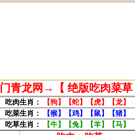
门青龙网→【 绝版吃肉菜草
吃肉生肖：
【狗】【蛇】【虎】【龙】
吃菜生肖：
【猴】【鸡】【鼠】【猪】
吃草生肖：
【牛】【兔】【羊】【马】