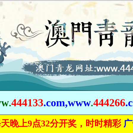
ww
444133
.com,
www
444266
.
.
.
天晚上9点32分开奖，时时精彩
广