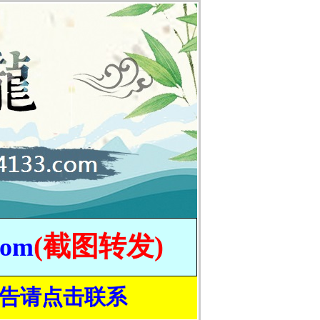
(截图转发)
com
告请点击联系