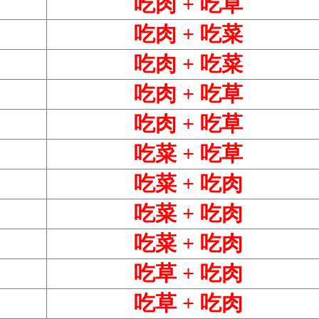
吃肉 + 吃草
吃肉 + 吃菜
吃肉 + 吃菜
吃肉 + 吃草
吃肉 + 吃草
吃菜 + 吃草
吃菜 + 吃肉
吃菜 + 吃肉
吃菜 + 吃肉
吃草 + 吃肉
吃草 + 吃肉